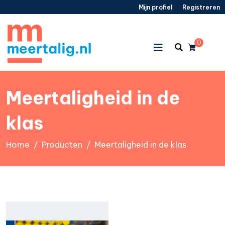
Mijn profiel
/
Registreren
0
Meertaligheid in de
klas
Home
Producten
Meertaligheid in de klas