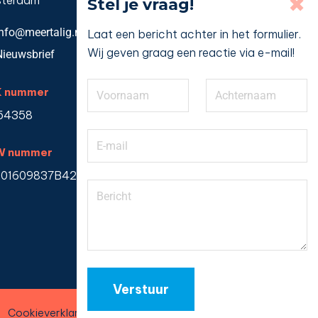
×
terdam
Stel je vraag!
info@meertalig.nl
Laat een bericht achter in het formulier.
Wij geven graag een reactie via e-mail!
Nieuwsbrief
K nummer
54358
W nummer
01609837B42
Cookieverklaring
Disclaimer