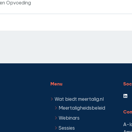
s en Opvoeding
Menu
Soc
Wat biedt meertalig.nl
Meertaligheidsbeleid
Con
Webinars
A-l
Sessies