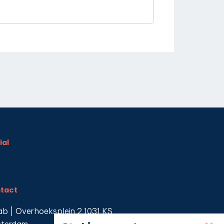
ial
tact
ab | Overhoeksplein 2 1031 KS