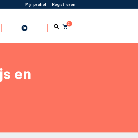
Mijn profiel
/
Registreren
0
js en