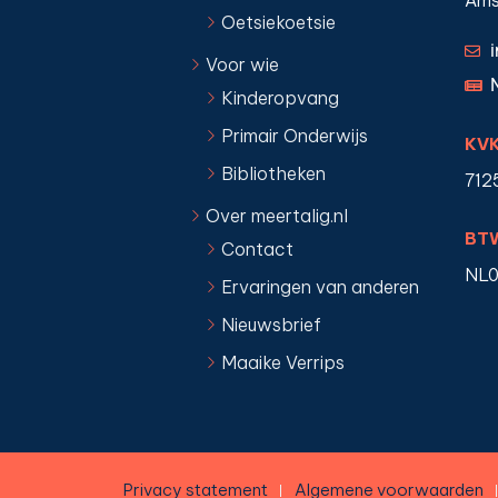
Ams
Oetsiekoetsie
Voor wie
Kinderopvang
Primair Onderwijs
KV
Bibliotheken
712
Over meertalig.nl
BT
Contact
NL0
Ervaringen van anderen
Nieuwsbrief
Maaike Verrips
Privacy statement
Algemene voorwaarden