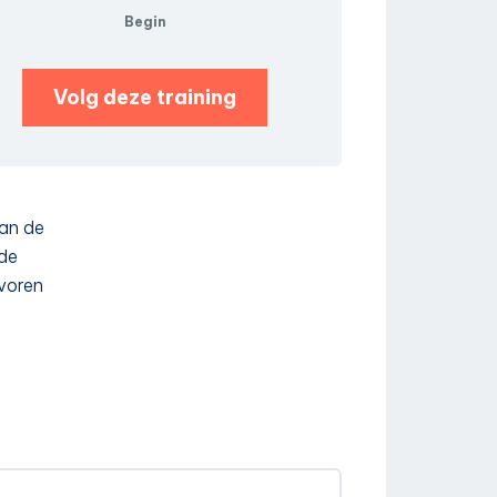
Begin
Volg deze training
van de
 de
evoren