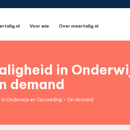
rtalig.nl
Voor wie
Over meertalig.nl
ligheid in Onderwi
On demand
d in Onderwijs en Opvoeding – On demand