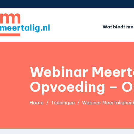
Wat biedt mee
Webinar Meerta
Opvoeding – 
Home
Trainingen
Webinar Meertalighei